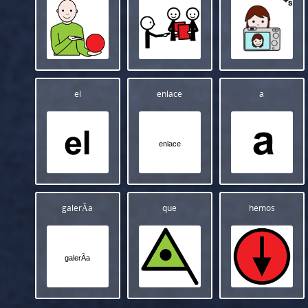
el
enlace
a
enlace
galerÃ­a
que
hemos
galerÃ­a