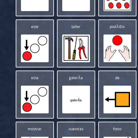
este
taller
podÃ©is
esta
galerÃ­a
de
galerÃ­a
mostrar
vuestras
fotos