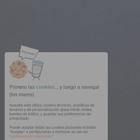
Primero las
cookies
... y luego a navegar
(los mares)
Nuestra web utiliza cookies técnicas, analíticas de
terceros y de personalización (para medir visitas,
fuentes de tráfico, y guardar sus preferencias de
privacidad).
Puede aceptar todas las cookies pulsando el botón
“Aceptar” o configurarlas o rechazar su uso en
“configuración avanzada”
.