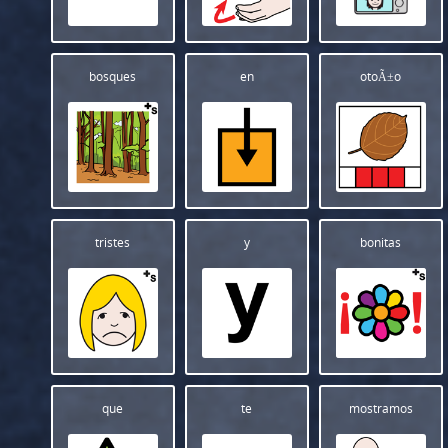
bosques
en
otoÃ±o
tristes
y
bonitas
que
te
mostramos