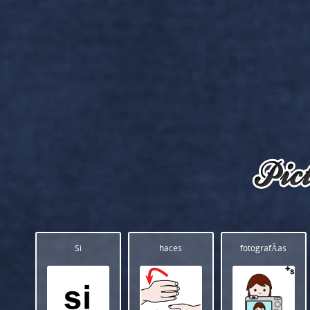
Si
haces
fotografÃ­as