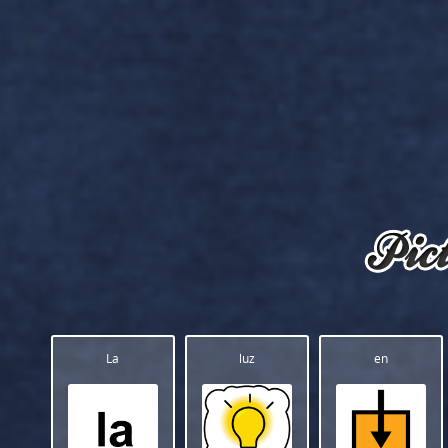
La
luz
en