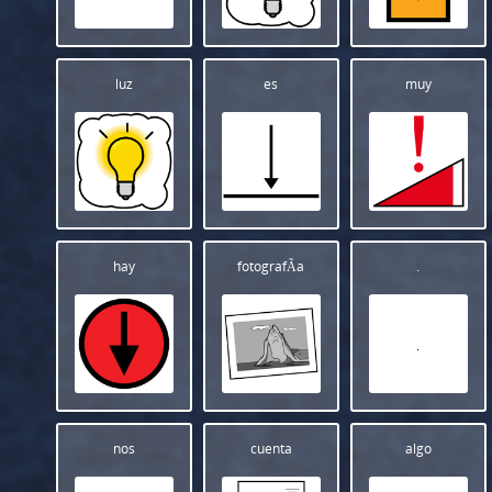
luz
es
muy
hay
fotografÃ­a
.
.
nos
cuenta
algo