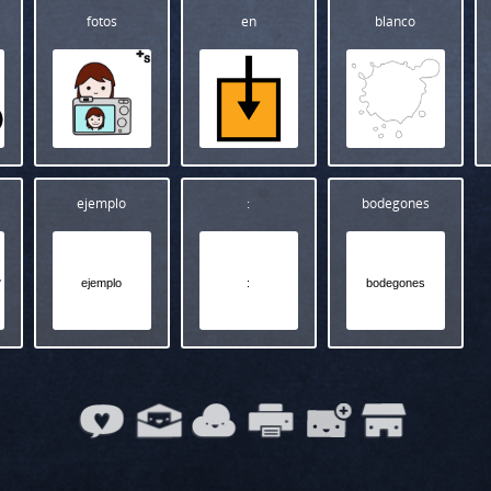
fotos
en
blanco
ejemplo
:
bodegones
ejemplo
:
bodegones