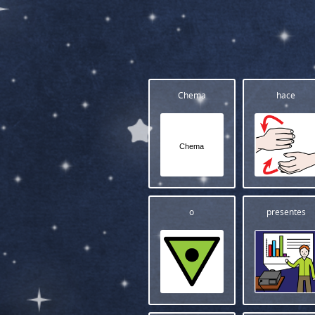
Chema
hace
Chema
o
presentes