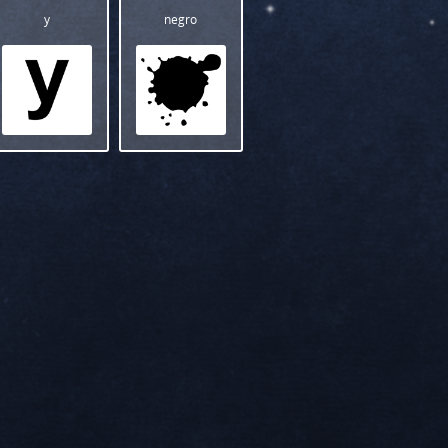
y
negro