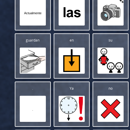
Actualmente
guardan
en
su
.
Ya
no
.