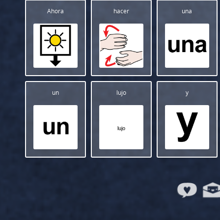
Ahora
hacer
una
un
lujo
y
lujo