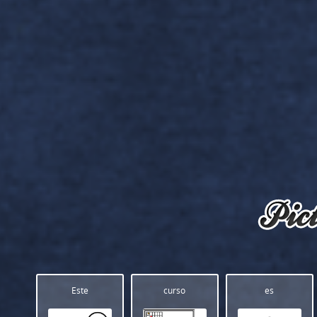
Este
curso
es