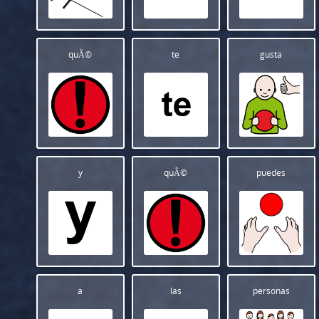
quÃ©
te
gusta
y
quÃ©
puedes
a
las
personas