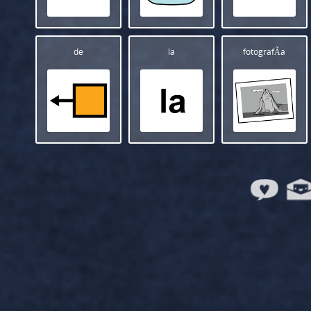
de
la
fotografÃ­a