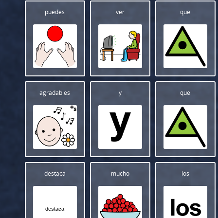
puedes
ver
que
agradables
y
que
destaca
mucho
los
destaca